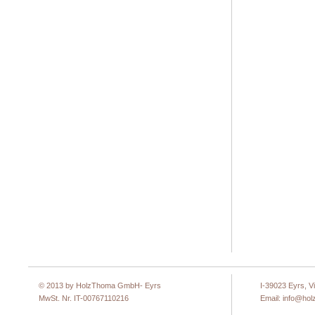
© 2013 by HolzThoma GmbH- Eyrs
I-39023 Eyrs, 
MwSt. Nr. IT-00767110216
Email:
info@hol