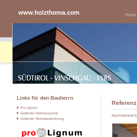
www.holzthoma.com
Home
Links für den Bauherrn
Referenz
Pro Lignum
Südtiroler Holzhausportal
Nachstehend fin
Südtiroler Wohnbauförderung